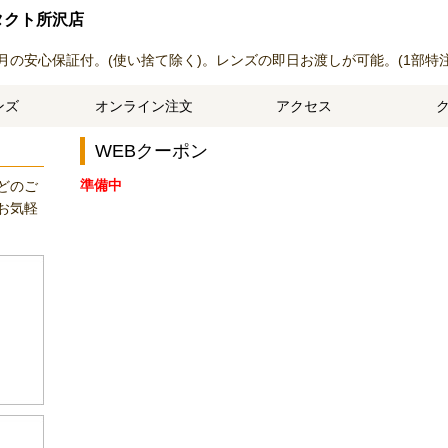
タクト所沢店
月の安心保証付。(使い捨て除く)。レンズの即日お渡しが可能。(1部特
ンズ
オンライン注文
アクセス
WEBクーポン
準備中
どのご
お気軽